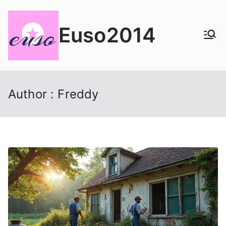
Aller
au
Euso2014
contenu
Author :
Freddy