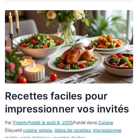
Recettes faciles pour
impressionner vos invités
Par
Freddy
Publié le
août 8, 2025
Publié dans
Cuisine
Étiqueté
cuisine simple
,
idées de recettes
,
impressionner
invités
,
plats délicieux
,
recettes faciles