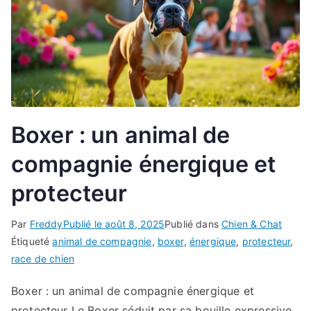
Boxer : un animal de
compagnie énergique et
protecteur
Par
Freddy
Publié le
août 8, 2025
Publié dans
Chien & Chat
Étiqueté
animal de compagnie
,
boxer
,
énergique
,
protecteur
,
race de chien
Boxer : un animal de compagnie énergique et
protecteur Le Boxer séduit par sa bouille expressive,