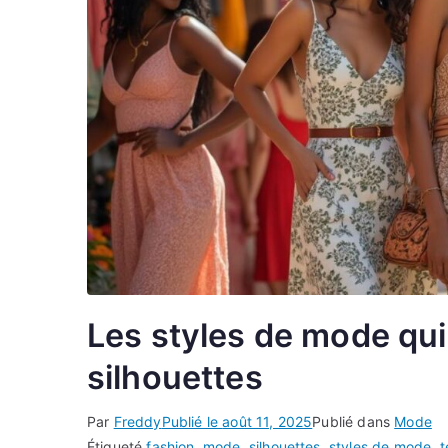
Les styles de mode qui
silhouettes
Par
Freddy
Publié le
août 11, 2025
Publié dans
Mode
Étiqueté
fashion
,
mode
,
silhouettes
,
styles de mode
,
t