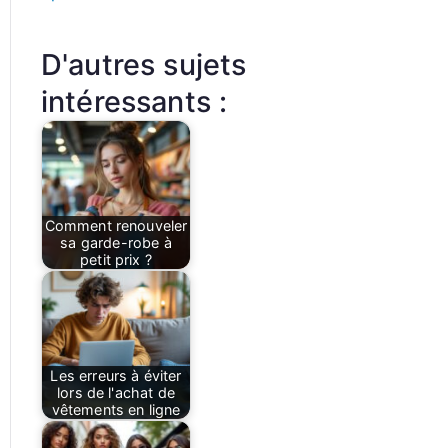
D'autres sujets
intéressants :
Comment renouveler
sa garde-robe à
petit prix ?
Les erreurs à éviter
lors de l'achat de
vêtements en ligne