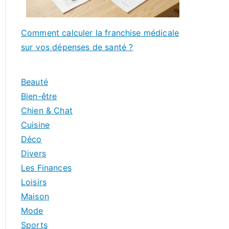
Comment calculer la franchise médicale
sur vos dépenses de santé ?
Beauté
Bien-être
Chien & Chat
Cuisine
Déco
Divers
Les Finances
Loisirs
Maison
Mode
Sports