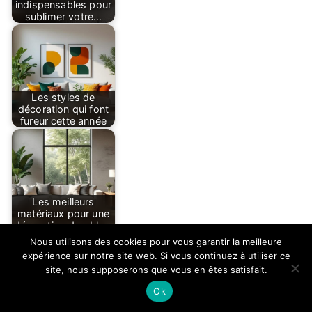
indispensables pour
sublimer votre…
Les styles de
décoration qui font
fureur cette année
Les meilleurs
matériaux pour une
décoration durable…
Nous utilisons des cookies pour vous garantir la meilleure
expérience sur notre site web. Si vous continuez à utiliser ce
site, nous supposerons que vous en êtes satisfait.
Ok
Décoration savane :