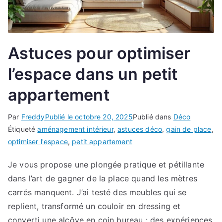
Astuces pour optimiser
l’espace dans un petit
appartement
Par
Freddy
Publié le
octobre 20, 2025
Publié dans
Déco
Étiqueté
aménagement intérieur
,
astuces déco
,
gain de place
,
optimiser l'espace
,
petit appartement
Je vous propose une plongée pratique et pétillante
dans l’art de gagner de la place quand les mètres
carrés manquent. J’ai testé des meubles qui se
replient, transformé un couloir en dressing et
converti une alcôve en coin bureau : des expériences