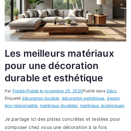
Les meilleurs matériaux
pour une décoration
durable et esthétique
Par
Freddy
Publié le
novembre 25, 2025
Publié dans
Déco
Étiqueté
décoration durable
,
décoration esthétique
,
design
éco-responsable
,
matériaux durables
,
matériaux écologiques
Je partage ici des pistes concrètes et testées pour
composer chez vous une décoration à la fois