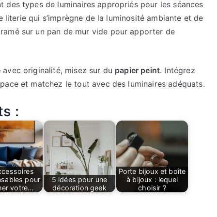
t des types de luminaires appropriés pour les séances
e literie qui s’imprègne de la luminosité ambiante et de
cramé sur un pan de mur vide pour apporter de
e
avec originalité, misez sur du
papier peint
. Intégrez
pace et matchez le tout avec des luminaires adéquats.
s :
ccessoires
Porte bijoux et boîte
nsables pour
5 idées pour une
à bijoux : lequel
mer votre…
décoration geek
choisir ?