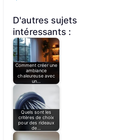
D'autres sujets
intéressants :
Comment créer une
ambiance
chaleureuse avec
un…
Quels sont les
critères de choix
pour des rideaux
de…