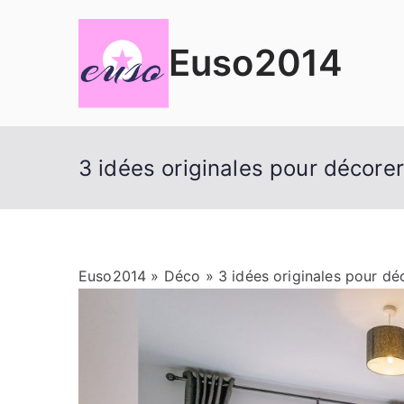
Aller
au
Euso2014
contenu
3 idées originales pour décore
Euso2014
»
Déco
» 3 idées originales pour dé