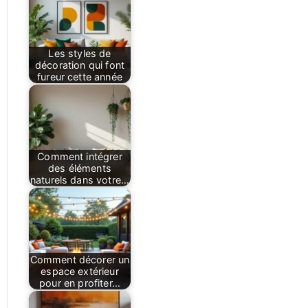
Les styles de
décoration qui font
fureur cette année
Comment intégrer
des éléments
naturels dans votre…
Comment décorer un
espace extérieur
pour en profiter…