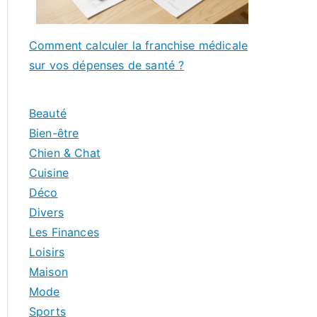
Comment calculer la franchise médicale
sur vos dépenses de santé ?
Beauté
Bien-être
Chien & Chat
Cuisine
Déco
Divers
Les Finances
Loisirs
Maison
Mode
Sports