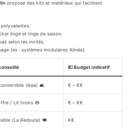
lin
propose des kits et matériaux qui facilitent
 polyvalentes.
cker linge et linge de saison.
as selon les invités.
sage (ex : systèmes modulaires Alinéa).
conseillé
💶 Budget indicatif
convertible (Ikea) 🛋️
€ – €€
re / Lit tiroirs 🧰
€ – €€
sible (La Redoute) 🍽️
€€