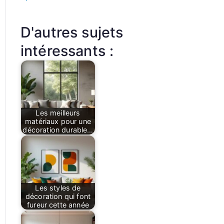
D'autres sujets
intéressants :
Les meilleurs
matériaux pour une
décoration durable…
Les styles de
décoration qui font
fureur cette année