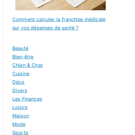
Comment calculer la franchise médicale
sur vos dépenses de santé ?
Beauté
Bien-être
Chien & Chat
Cuisine
Déco
Divers
Les Finances
Loisirs
Maison
Mode
Sports