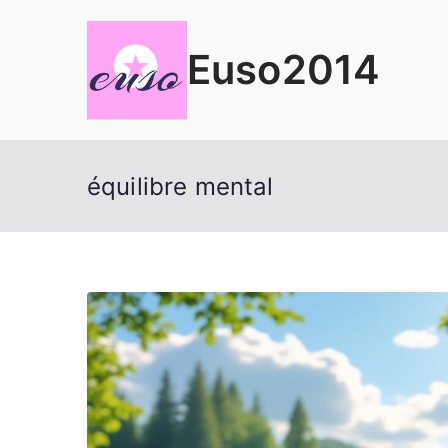
Aller
au
Euso2014
contenu
équilibre mental