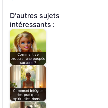
D'autres sujets
intéressants :
Comment se
procurer une poupée
sexuelle ?
Comment intégrer
des pratiques
spirituelles dans…