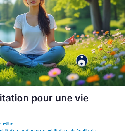
itation pour une vie
en-être
éditation
,
pratiques de méditation
,
vie équilibrée