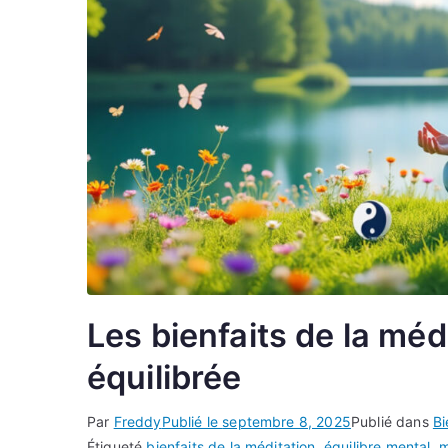
Les bienfaits de la méd
équilibrée
Par
Freddy
Publié le
septembre 8, 2025
Publié dans
Bi
Étiqueté
bienfaits de la méditation
,
équilibre mental
,
m