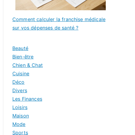
Comment calculer la franchise médicale
sur vos dépenses de santé ?
Beauté
Bien-être
Chien & Chat
Cuisine
Déco
Divers
Les Finances
Loisirs
Maison
Mode
Sports