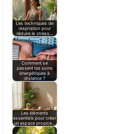
Les techniques de
respiration pour
réduire le stress…
Comment se
passent les soins
énergétiques à
distance ?
Les éléments
essentiels pour créer
un espace propice…