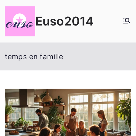
Aller
au
Euso2014
contenu
temps en famille