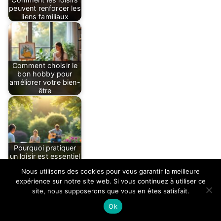
peuvent renforcer les
liens familiaux
Comment choisir le
bon hobby pour
améliorer votre bien-
être
Pourquoi pratiquer
un loisir est essentiel
pour…
Nous utilisons des cookies pour vous garantir la meilleure
expérience sur notre site web. Si vous continuez à utiliser ce
site, nous supposerons que vous en êtes satisfait.
Ok