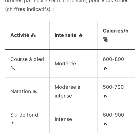
brûlées par heure selon l’intensité, pour vous situer
(chiffres indicatifs) :
Calories/h
Activité 🚴
Intensité 🔥
🔢
Course à pied
600-800
Modérée
🏃
🔥
Modérée à
500-700
Natation 🏊
intense
🔥
Ski de fond
600-900
Intense
🎿
🔥