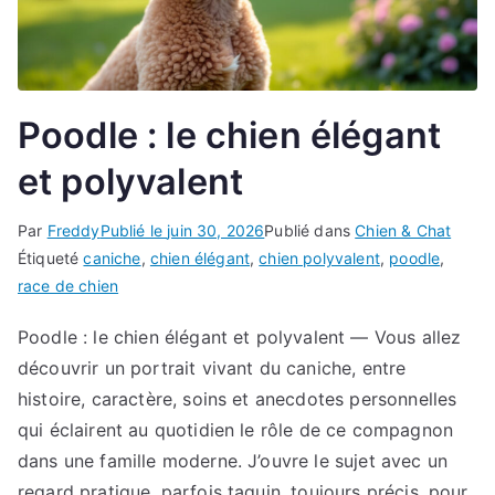
Poodle : le chien élégant
et polyvalent
Par
Freddy
Publié le
juin 30, 2026
Publié dans
Chien & Chat
Étiqueté
caniche
,
chien élégant
,
chien polyvalent
,
poodle
,
race de chien
Poodle : le chien élégant et polyvalent — Vous allez
découvrir un portrait vivant du caniche, entre
histoire, caractère, soins et anecdotes personnelles
qui éclairent au quotidien le rôle de ce compagnon
dans une famille moderne. J’ouvre le sujet avec un
regard pratique, parfois taquin, toujours précis, pour