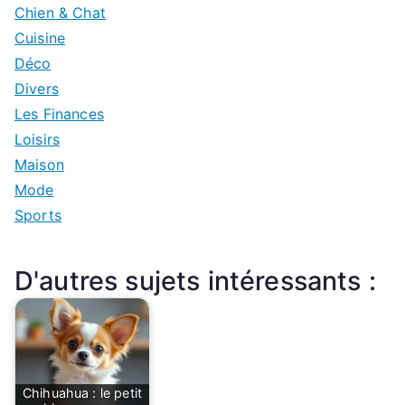
Chien & Chat
Cuisine
Déco
Divers
Les Finances
Loisirs
Maison
Mode
Sports
D'autres sujets intéressants :
Chihuahua : le petit