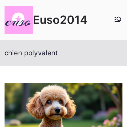
Aller
au
Euso2014
contenu
chien polyvalent