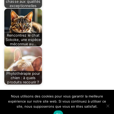
chasse aux qualités
exceptionnelles
Rencontrez le chat
Sokoke, une espèce
méconnue au…
Phytothérapie pour
chien : à quels
produits recourir ?
Nous utilisons des cookies pour vous garantir la meilleure
expérience sur notre site web. Si vous continuez à utiliser ce
site, nous supposerons que vous en êtes satisfait.
Copyright © 2026
Euso2014
.