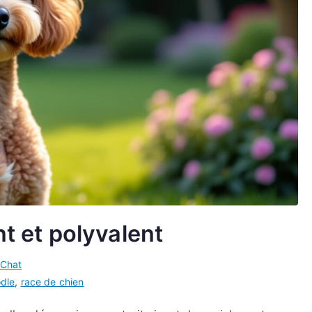
nt et polyvalent
 Chat
dle
,
race de chien