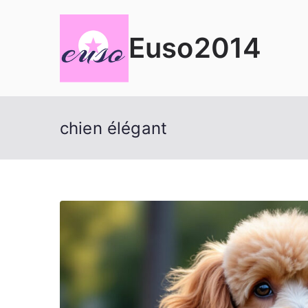
Aller
au
Euso2014
contenu
chien élégant