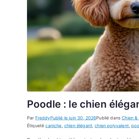
Poodle : le chien éléga
Par
Freddy
Publié le
juin 30, 2026
Publié dans
Chien &
Étiqueté
caniche
,
chien élégant
,
chien polyvalent
,
poo