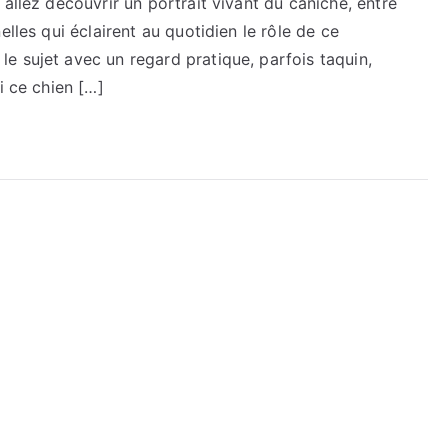
allez découvrir un portrait vivant du caniche, entre
elles qui éclairent au quotidien le rôle de ce
e sujet avec un regard pratique, parfois taquin,
i ce chien […]