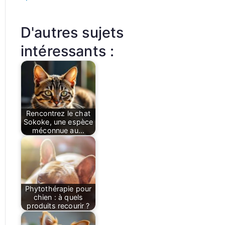
D'autres sujets
intéressants :
Rencontrez le chat
Sokoke, une espèce
méconnue au…
Phytothérapie pour
chien : à quels
produits recourir ?