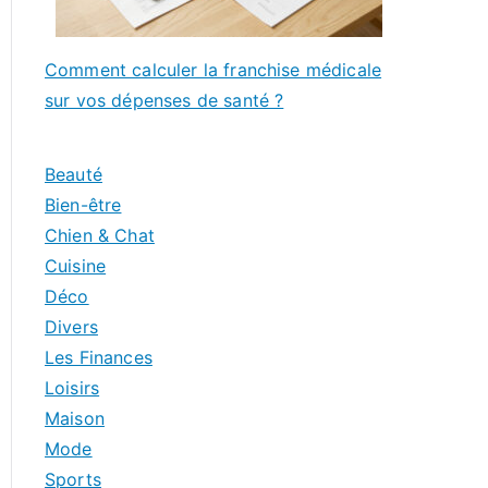
Comment calculer la franchise médicale
sur vos dépenses de santé ?
Beauté
Bien-être
Chien & Chat
Cuisine
Déco
Divers
Les Finances
Loisirs
Maison
Mode
Sports