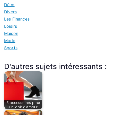
Déco
Divers
Les Finances
Loisirs
Maison
Mode
Sports
D'autres sujets intéressants :
5 accessoires pour
un look glamour