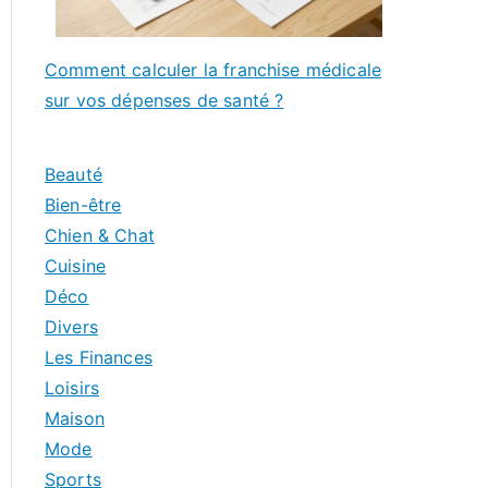
Comment calculer la franchise médicale
sur vos dépenses de santé ?
Beauté
Bien-être
Chien & Chat
Cuisine
Déco
Divers
Les Finances
Loisirs
Maison
Mode
Sports