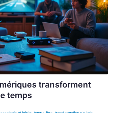
umériques transforment
le temps
echnologie et loisirs
,
temps libre
,
transformation digitale