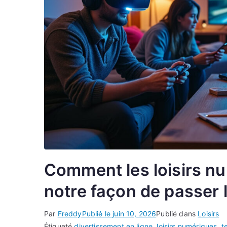
Comment les loisirs n
notre façon de passer 
Par
Freddy
Publié le
juin 10, 2026
Publié dans
Loisirs
Étiqueté
divertissement en ligne
,
loisirs numériques
,
t