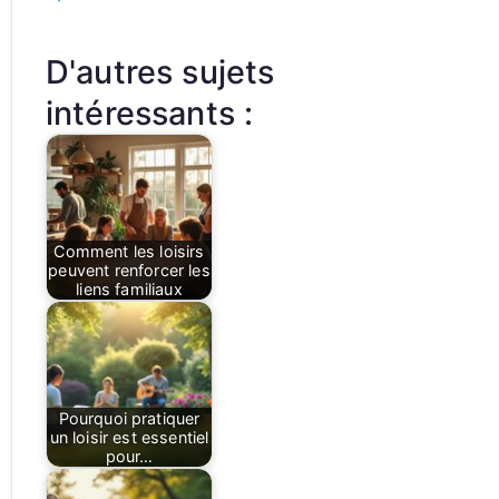
D'autres sujets
intéressants :
Comment les loisirs
peuvent renforcer les
liens familiaux
Pourquoi pratiquer
un loisir est essentiel
pour…