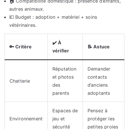
🏠 Compatibilité domestique : présence d’enfants,
autres animaux.
💶 Budget : adoption + matériel + soins
vétérinaires.
✔️ À
🔑 Critère
📝 Astuce
vérifier
Réputation
Demander
et photos
contacts
Chatterie
des
d’anciens
parents
adoptants
Espaces de
Pensez à
Environnement
jeu et
protéger les
sécurité
petites proies