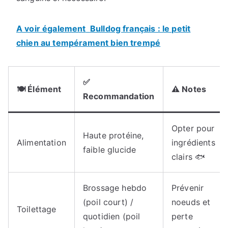
A voir également
Bulldog français : le petit
chien au tempérament bien trempé
✅
🍽️ Élément
⚠️ Notes
Recommandation
Opter pour
Haute protéine,
Alimentation
ingrédients
faible glucide
clairs 🐟
Brossage hebdo
Prévenir
(poil court) /
noeuds et
Toilettage
quotidien (poil
perte