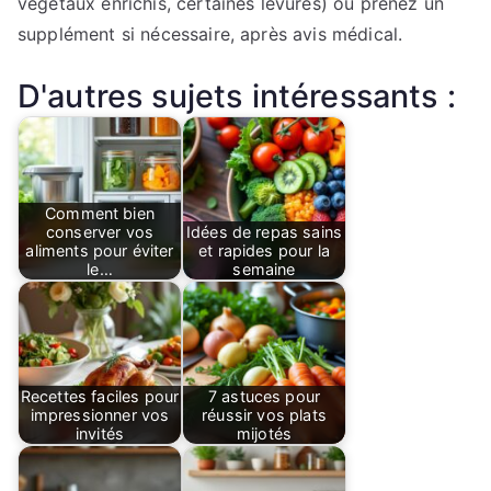
végétaux enrichis, certaines levures) ou prenez un
supplément si nécessaire, après avis médical.
D'autres sujets intéressants :
Comment bien
conserver vos
Idées de repas sains
aliments pour éviter
et rapides pour la
le…
semaine
Recettes faciles pour
7 astuces pour
impressionner vos
réussir vos plats
invités
mijotés