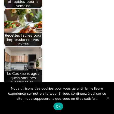
et rapides pour la
semaine
Recettes faciles pour
impressionner vos
invités
Le Cookeo rouge :
quels sont ses
avantages et…
Nous utilisons des cookies pour vous garantir la meilleure
expérience sur notre site web. Si vous continuez à utiliser ce
site, nous supposerons que vous en êtes satisfait.
Ok
Simplifiez vos repas